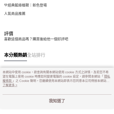
💚經典藍綠植鞣｜新色登場
人氣商品推薦
評價
喜歡這個商品嗎？購買後給他一個好評吧
本分類熱銷
全站排行
本網站中使用 cookie，欲查詢有關本網站使用 cookie 方式之詳情，及若您不希
熱門標籤
望在電腦上使用 cookie 時應如何變更電腦的 cookie 設定，請參閱本網站「
隱私
權條款
」之 Cookie 聲明。您繼續使用本網站即表示您同意本公司得按本網站使
用條款之 Cookie 聲明使用 cookie。
了解更多 >
我知道了