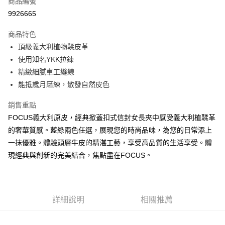
商品編號
信用卡分期付款
9926665
3 期 0 利率 每期
NT$1,283
21家銀行
商品特色
合作金庫商業銀行
第一商業銀行
超商取貨付款
頂級義大利植物鞣皮革
華南商業銀行
彰化商業銀行
使用知名YKK拉鍊
LINE Pay
上海商業儲蓄銀行
台北富邦商業銀行
國泰世華商業銀行
兆豐國際商業銀行
精緻細膩車工縫線
Apple Pay
臺灣中小企業銀行
台中商業銀行
能抵歲月磨練，散發自然皮色
匯豐（台灣）商業銀行
華泰商業銀行
街口支付
聯邦商業銀行
遠東國際商業銀行
銷售重點
元大商業銀行
永豐商業銀行
悠遊付
FOCUS義大利原皮，經典掀蓋扣式信封女長夾中感受義大利植鞣革
玉山商業銀行
星展（台灣）商業銀行
的奢華質感。藍綠兩色任選，展現您的時尚品味，為您的日常添上
台新國際商業銀行
中國信託商業銀行
Google Pay
一抹優雅。體驗頭層牛皮的精湛工藝，享受高品質的生活享受。體
台灣樂天信用卡公司
貨到付款
現經典與創新的完美結合，焦點盡在FOCUS。
運送方式
全家取貨付款
詳細說明
相關推薦
免運費