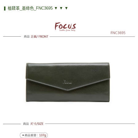
❚ 植鞣革_墨綠色_FNC3695 ▼ ▼ ▼