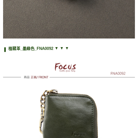
❚
▼ ▼ ▼
植鞣革_墨綠色_FNA0092