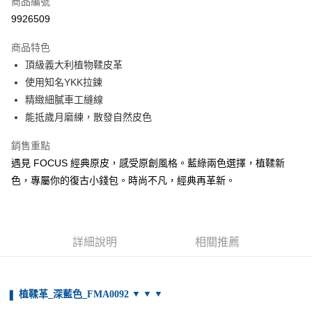
商品編號
信用卡分期付款
9926509
3 期 0 利率 每期
NT$383
21家銀行
商品特色
合作金庫商業銀行
第一商業銀行
超商取貨付款
頂級義大利植物鞣皮革
華南商業銀行
彰化商業銀行
使用知名YKK拉鍊
LINE Pay
上海商業儲蓄銀行
台北富邦商業銀行
國泰世華商業銀行
兆豐國際商業銀行
精緻細膩車工縫線
Apple Pay
臺灣中小企業銀行
台中商業銀行
能抵歲月磨練，散發自然皮色
匯豐（台灣）商業銀行
華泰商業銀行
街口支付
聯邦商業銀行
遠東國際商業銀行
銷售重點
元大商業銀行
永豐商業銀行
悠遊付
遇見 FOCUS 經典原皮，感受原創風格。藍綠兩色選擇，植鞣新
玉山商業銀行
星展（台灣）商業銀行
色，專屬你的復古小錢包。時尚不凡，經典再革新。
台新國際商業銀行
中國信託商業銀行
Google Pay
台灣樂天信用卡公司
貨到付款
詳細說明
相關推薦
運送方式
全家取貨付款
免運費
❚
▼ ▼ ▼
植鞣革_深藍色_FMA0092