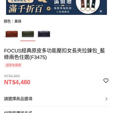
顏色：墨綠
FOCUS經典原皮多功能壓扣女長夾拉鍊包_藍
綠兩色任選(F3475)
超取免運費
NT$4,980
NT$4,480
請選擇商品選項