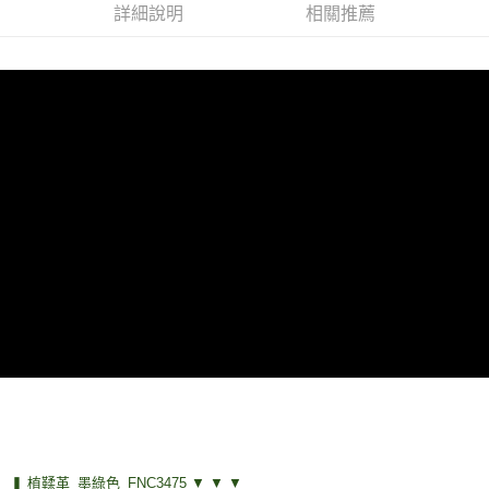
詳細說明
相關推薦
運送方式
全家取貨付款
免運費
付款後全家取貨
免運費
7-11取貨付款
免運費
付款後7-11取貨
免運費
7-11取貨(快速到店)
每筆NT$100，滿NT$1,500(含以上)免運費
黑貓宅配
每筆NT$100，滿NT$1,500(含以上)免運費
貨到付款
❚ 植鞣革_墨綠色_FNC3475 ▼ ▼ ▼