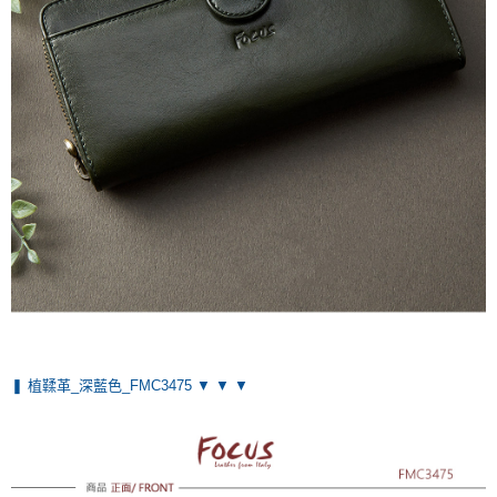
❚ 植鞣革_深藍色_FMC3475 ▼ ▼ ▼