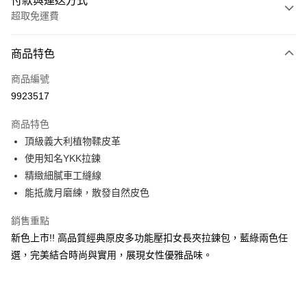
付款與運送方式
超取免運費
付款方式
商品特色
信用卡一次付款
商品編號
信用卡分期付款
9923517
3 期 0 利率 每期
NT$1,493
21家銀行
商品特色
合作金庫商業銀行
第一商業銀行
超商取貨付款
頂級義大利植物鞣皮革
華南商業銀行
彰化商業銀行
使用知名YKK拉鍊
LINE Pay
上海商業儲蓄銀行
台北富邦商業銀行
國泰世華商業銀行
兆豐國際商業銀行
精緻細膩車工縫線
Apple Pay
臺灣中小企業銀行
台中商業銀行
能抵歲月磨練，散發自然皮色
匯豐（台灣）商業銀行
華泰商業銀行
街口支付
聯邦商業銀行
遠東國際商業銀行
銷售重點
元大商業銀行
永豐商業銀行
悠遊付
新色上市!! 高品質經典原皮多功能壓扣女長夾拉鍊包，藍綠兩色任
玉山商業銀行
星展（台灣）商業銀行
選，完美結合時尚與實用，展現女性優雅品味。
台新國際商業銀行
中國信託商業銀行
Google Pay
台灣樂天信用卡公司
貨到付款