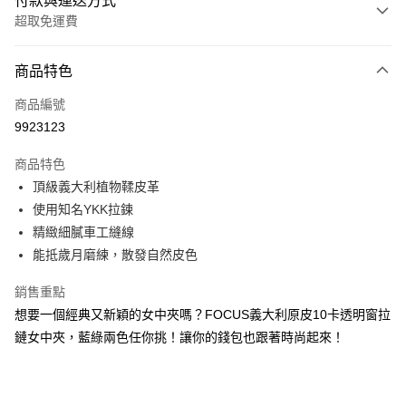
付款與運送方式
超取免運費
付款方式
商品特色
信用卡一次付款
商品編號
信用卡分期付款
9923123
3 期 0 利率 每期
NT$1,193
21家銀行
商品特色
合作金庫商業銀行
第一商業銀行
超商取貨付款
頂級義大利植物鞣皮革
華南商業銀行
彰化商業銀行
使用知名YKK拉鍊
LINE Pay
上海商業儲蓄銀行
台北富邦商業銀行
國泰世華商業銀行
兆豐國際商業銀行
精緻細膩車工縫線
Apple Pay
臺灣中小企業銀行
台中商業銀行
能抵歲月磨練，散發自然皮色
匯豐（台灣）商業銀行
華泰商業銀行
街口支付
聯邦商業銀行
遠東國際商業銀行
銷售重點
元大商業銀行
永豐商業銀行
悠遊付
想要一個經典又新穎的女中夾嗎？FOCUS義大利原皮10卡透明窗拉
玉山商業銀行
星展（台灣）商業銀行
鏈女中夾，藍綠兩色任你挑！讓你的錢包也跟著時尚起來！
台新國際商業銀行
中國信託商業銀行
Google Pay
台灣樂天信用卡公司
貨到付款