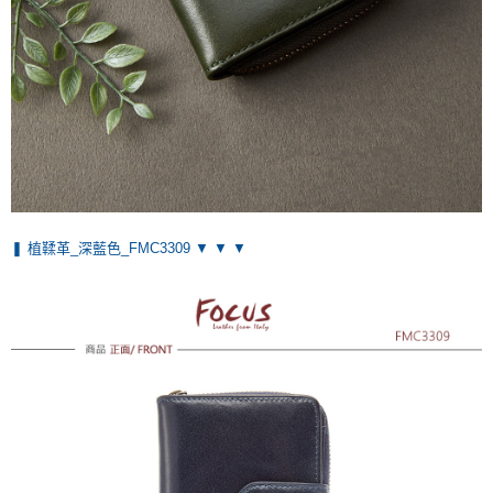
❚ 植鞣革_深藍色_FMC3309 ▼ ▼ ▼