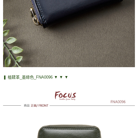
❚ 植鞣革_墨綠色_FNA0096 ▼ ▼ ▼