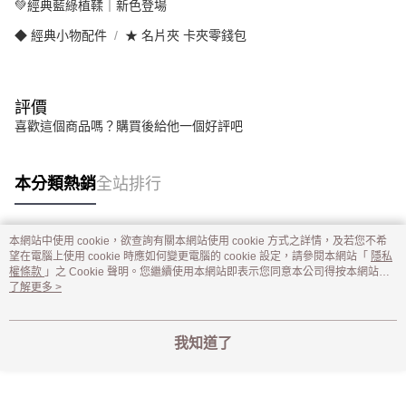
💚經典藍綠植鞣｜新色登場
◆ 經典小物配件
★ 名片夾 卡夾零錢包
評價
喜歡這個商品嗎？購買後給他一個好評吧
本分類熱銷
全站排行
本網站中使用 cookie，欲查詢有關本網站使用 cookie 方式之詳情，及若您不希
熱門標籤
望在電腦上使用 cookie 時應如何變更電腦的 cookie 設定，請參閱本網站「
隱私
權條款
」之 Cookie 聲明。您繼續使用本網站即表示您同意本公司得按本網站使
用條款之 Cookie 聲明使用 cookie。
了解更多 >
我知道了