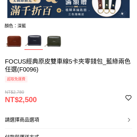
顏色：深藍
FOCUS經典原皮雙車線5卡夾零錢包_藍綠兩色
任選(F0096)
超取免運費
NT$2,780
NT$2,500
請選擇商品選項