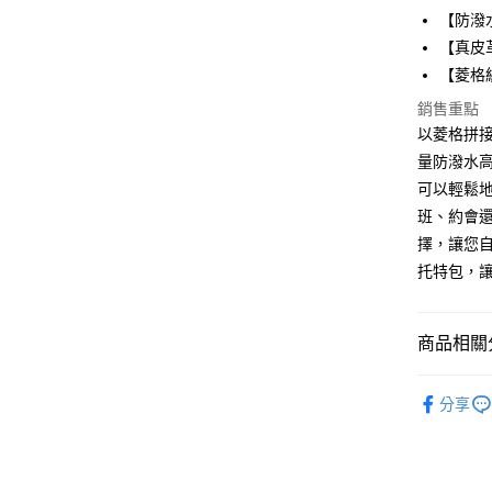
LINE Pay
上海商
【防潑
國泰世
【真皮
Apple Pay
臺灣中
【菱格
匯豐（
街口支付
聯邦商
銷售重點
元大商
悠遊付
以菱格拼
玉山商
量防潑水
台新國
Google Pa
可以輕鬆
台灣樂
貨到付款
班、約會
擇，讓您自
托特包，
運送方式
全家取貨
商品相關分
免運費
💜夏日輕
付款後全
分享
免運費
7-11取貨