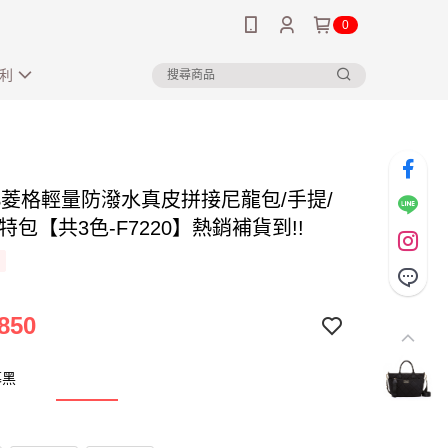
0
利
US菱格輕量防潑水真皮拼接尼龍包/手提/
特包【共3色-F7220】熱銷補貨到!!
850
幕黑