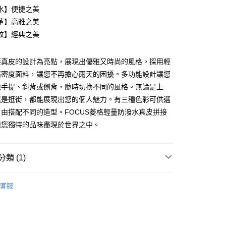
業儲蓄銀行
台北富邦商業銀行
水】便捷之美
華商業銀行
兆豐國際商業銀行
革】高雅之美
小企業銀行
台中商業銀行
紋】經典之美
台灣）商業銀行
華泰商業銀行
業銀行
遠東國際商業銀行
業銀行
永豐商業銀行
接真皮的設計為亮點，展現出優雅又時尚的風格。採用輕
業銀行
星展（台灣）商業銀行
高密度面料，讓您不再擔心雨天的困擾。多功能設計讓您
際商業銀行
中國信託商業銀行
y
地手提、斜背或側背，隨時切換不同的風格。無論是上
天信用卡公司
還是逛街，都能展現出您的個人魅力。有三種色彩可供選
由搭配不同的造型。FOCUS菱格輕量防潑水真皮拼接
讓您獨特的品味盡現於世界之中。
付款
類 (1)
量美型包↘８８折
家取貨
客服
付款