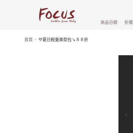
商品分類
折價
首頁
💜夏日輕量美型包↘８８折