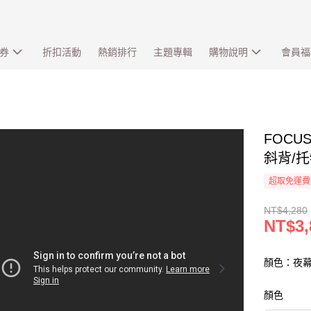
券
折扣活動
熱銷排行
主題專輯
購物說明
會員福
FOC
斜背/托
超取免運費
NT$4,280
NT$3,
顏色：夜
顏色