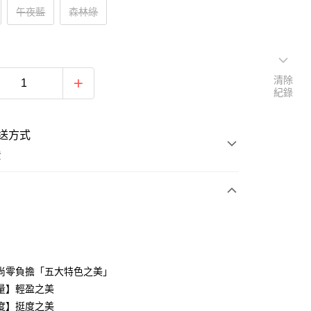
午夜藍
森林綠
清除
紀錄
送方式
費
次付款
期付款
0 利率 每期
NT$1,283
21家銀行
尚零負擔「五大特色之美」
庫商業銀行
第一商業銀行
量】輕盈之美
付款
業銀行
彰化商業銀行
度】挺度之美