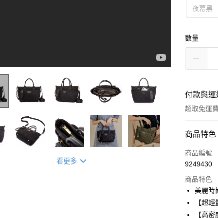
夜幕黑
數量
付款與運
超取免運
付款方式
商品特色
信用卡一
商品編號
看更多
9249430
信用卡分
商品特色
3 期 
美麗時
合作金
【超輕
超商取貨
華南商
【高密