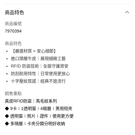
付款方式
商品特色
信用卡一次付款
商品編號
信用卡分期付款
7970394
3 期 0 利率 每期
NT$953
21家銀行
商品特色
合作金庫商業銀行
第一商業銀行
超商取貨付款
【嚴選材質 × 安心細節】
華南商業銀行
彰化商業銀行
進口頭層牛皮｜展現細緻工藝
LINE Pay
上海商業儲蓄銀行
台北富邦商業銀行
國泰世華商業銀行
兆豐國際商業銀行
RFID 防盜技術｜全面守護資安
Apple Pay
臺灣中小企業銀行
台中商業銀行
防刮耐用特性｜日常使用更放心
匯豐（台灣）商業銀行
華泰商業銀行
十字壓紋質感｜經典不退流行
街口支付
聯邦商業銀行
遠東國際商業銀行
元大商業銀行
永豐商業銀行
悠遊付
銷售重點
玉山商業銀行
星展（台灣）商業銀行
真皮RFID防盜｜馬毛紋系列
台新國際商業銀行
中國信託商業銀行
Google Pay
◆ 9卡∣1透明窗∣4暗層∣男用短夾
台灣樂天信用卡公司
貨到付款
◆ 透明窗∣照片∣證件∣使用更方便
◆ 多隔層∣卡夾分類分明好收納
運送方式