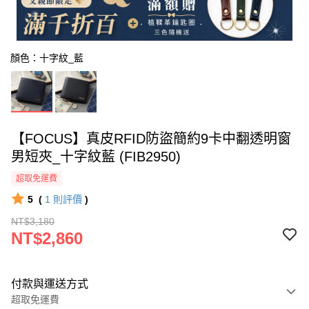
顏色：十字紋_藍
【FOCUS】真皮RFID防盜簡約9卡中翻透明窗
男短夾_十字紋藍 (FIB2950)
超取免運費
5
(
1
則評價
)
NT$3,180
NT$2,860
付款與運送方式
超取免運費