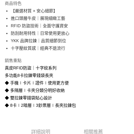
商品特色
合作金庫商業銀行
第一商業銀行
超商取貨付款
【嚴選材質 × 安心細節】
華南商業銀行
彰化商業銀行
進口頭層牛皮｜展現細緻工藝
LINE Pay
上海商業儲蓄銀行
台北富邦商業銀行
國泰世華商業銀行
兆豐國際商業銀行
RFID 防盜技術｜全面守護資安
Apple Pay
臺灣中小企業銀行
台中商業銀行
防刮耐用特性｜日常使用更放心
匯豐（台灣）商業銀行
華泰商業銀行
YKK 品牌拉鍊｜品質細節到位
街口支付
聯邦商業銀行
遠東國際商業銀行
十字壓紋質感｜經典不退流行
元大商業銀行
永豐商業銀行
悠遊付
玉山商業銀行
星展（台灣）商業銀行
銷售重點
台新國際商業銀行
中國信託商業銀行
Google Pay
真皮RFID防盜｜十字紋系列
台灣樂天信用卡公司
貨到付款
多功能8卡拉鍊零錢袋長夾
◆ 手機∣卡片∣證件∣使用更方便
運送方式
◆ 多隔層∣卡夾分類分明好收納
◆ 雙拉鍊零錢袋貼心設計
全家取貨付款
◆ 8卡∣2暗層∣3鈔票層∣長夾拉鍊包
免運費
付款後全家取貨
免運費
詳細說明
相關推薦