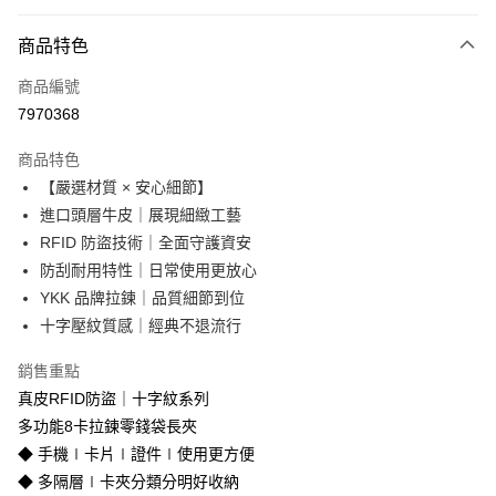
付款方式
商品特色
信用卡一次付款
商品編號
信用卡分期付款
7970368
3 期 0 利率 每期
NT$1,253
21家銀行
商品特色
合作金庫商業銀行
第一商業銀行
超商取貨付款
【嚴選材質 × 安心細節】
華南商業銀行
彰化商業銀行
進口頭層牛皮｜展現細緻工藝
LINE Pay
上海商業儲蓄銀行
台北富邦商業銀行
國泰世華商業銀行
兆豐國際商業銀行
RFID 防盜技術｜全面守護資安
Apple Pay
臺灣中小企業銀行
台中商業銀行
防刮耐用特性｜日常使用更放心
匯豐（台灣）商業銀行
華泰商業銀行
YKK 品牌拉鍊｜品質細節到位
街口支付
聯邦商業銀行
遠東國際商業銀行
十字壓紋質感｜經典不退流行
元大商業銀行
永豐商業銀行
悠遊付
玉山商業銀行
星展（台灣）商業銀行
銷售重點
台新國際商業銀行
中國信託商業銀行
Google Pay
真皮RFID防盜｜十字紋系列
台灣樂天信用卡公司
貨到付款
多功能8卡拉鍊零錢袋長夾
◆ 手機∣卡片∣證件∣使用更方便
運送方式
◆ 多隔層∣卡夾分類分明好收納