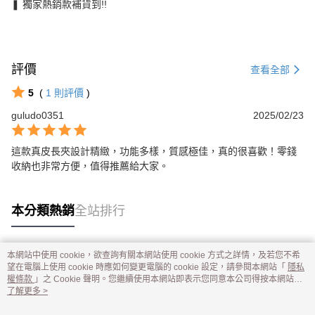
❚ 獨家熱銷款補貨到!!
評價
查看全部
5
(
1
則評價
)
guludo0351
2025/02/23
這款真皮長夾設計精緻，功能多樣，質感極佳，真的很喜歡！零錢
收納也非常方便，值得推薦給大家。
本分類熱銷
全站排行
本網站中使用 cookie，欲查詢有關本網站使用 cookie 方式之詳情，及若您不希
熱門標籤
望在電腦上使用 cookie 時應如何變更電腦的 cookie 設定，請參閱本網站「
隱私
權條款
」之 Cookie 聲明。您繼續使用本網站即表示您同意本公司得按本網站使
用條款之 Cookie 聲明使用 cookie。
了解更多 >