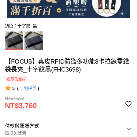
顏色：十字紋_黑
【FOCUS】真皮RFID防盜多功能8卡拉鍊零錢
袋長夾_十字紋黑(FHC3698)
超取免運費
5
(
1
則評價
)
NT$4,180
NT$3,760
付款與運送方式
超取免運費