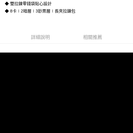
◆ 雙拉鍊零錢袋貼心設計
全家取貨付款
◆ 8卡∣2暗層∣3鈔票層∣長夾拉鍊包
免運費
付款後全家取貨
免運費
詳細說明
相關推薦
7-11取貨付款
免運費
付款後7-11取貨
免運費
7-11取貨(快速到店)
每筆NT$100，滿NT$1,500(含以上)免運費
黑貓宅配
每筆NT$100，滿NT$1,500(含以上)免運費
貨到付款
每筆NT$100，滿NT$1,500(含以上)免運費