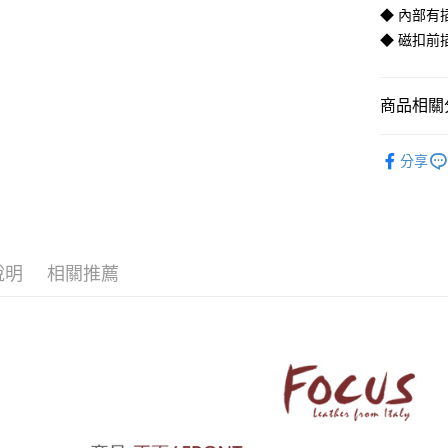
玉山商
◆ 內部有插
台新國
Google Pa
◆ 磁扣前
台灣樂
貨到付款
商品相關分
運送方式
◆ 經典男
分享
全家取貨
免運費
付款後全
免運費
說明
相關推薦
7-11取貨
免運費
付款後7-1
免運費
7-11取貨
每筆NT$1