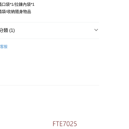
業銀行
星展（台灣）商業銀行
口袋*1/拉鍊內袋*1
際商業銀行
中國信託商業銀行
y
插袋/收納隨身物品
天信用卡公司
類 (1)
女用包款｜真皮手工包
客服
付款
家取貨
付款
1取貨
(快速到店)
00，滿NT$1,500(含以上)免運費