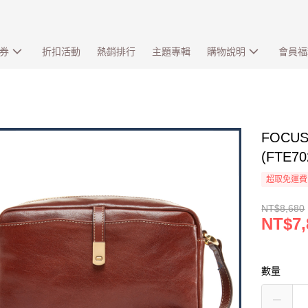
券
折扣活動
熱銷排行
主題專輯
購物說明
會員福
FOC
(FTE7
超取免運費
NT$8,680
NT$7,
數量