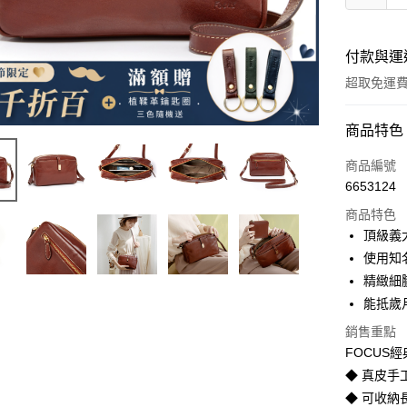
付款與運
超取免運
付款方式
商品特色
信用卡一
商品編號
6653124
信用卡分
商品特色
3 期 
頂級義
合作金
使用知
超商取貨
華南商
精緻細
LINE Pay
上海商
能抵歲
國泰世
Apple Pay
銷售重點
臺灣中
匯豐（
FOCUS
街口支付
聯邦商
◆ 真皮手工
元大商
悠遊付
◆ 可收納