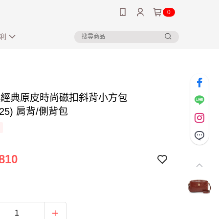
0
利
US經典原皮時尚磁扣斜背小方包
025) 肩背/側背包
810