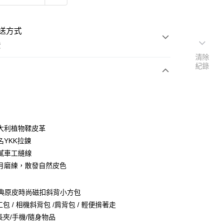
送方式
費
清除
紀錄
次付款
期付款
0 利率 每期
NT$2,603
21家銀行
大利植物鞣皮革
庫商業銀行
第一商業銀行
名YKK拉鍊
付款
業銀行
彰化商業銀行
膩車工縫線
業儲蓄銀行
台北富邦商業銀行
月磨練，散發自然皮色
華商業銀行
兆豐國際商業銀行
小企業銀行
台中商業銀行
台灣）商業銀行
華泰商業銀行
經典原皮時尚磁扣斜背小方包
業銀行
遠東國際商業銀行
包 / 相機斜背包 /肩背包 / 輕便揹著走
業銀行
永豐商業銀行
長夾/手機/隨身物品