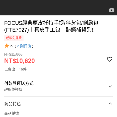
FOCUS經典原皮托特手提/斜背包/側肩包
(FTE7027)｜真皮手工包｜熱銷補貨到!!
超取免運費
5
(
2
則評價
)
NT$11,800
NT$10,620
已賣出：46件
付款與運送方式
超取免運費
付款方式
商品特色
信用卡一次付款
商品編號
信用卡分期付款