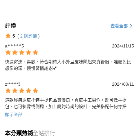
評價
查看全部
5
(
2
則評價
)
a*********5
2024/11/15
快速寄達。喜歡、符合期待大小外型皮味聞起來真舒服。唯顏色比
想像的深。慢慢習慣謝謝💕
z*******3
2024/09/11
這款經典原皮托特手提包品質優良，真皮手工製作，既可做手提
包，也可斜背或側肩，加上簡約時尚的設計，完美搭配任何穿搭風
格，是您出門的最佳伴侶。
顯示全部
本分類熱銷
全站排行