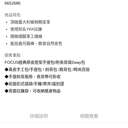
6652686
3 期 0 利率 每期
NT$3,540
21家銀行
商品特色
合作金庫商業銀行
第一商業銀行
超商取貨付款
頂級義大利植物鞣皮革
華南商業銀行
彰化商業銀行
使用知名YKK拉鍊
LINE Pay
上海商業儲蓄銀行
台北富邦商業銀行
國泰世華商業銀行
兆豐國際商業銀行
精緻細膩車工縫線
Apple Pay
臺灣中小企業銀行
台中商業銀行
能抵歲月磨練，散發自然皮色
匯豐（台灣）商業銀行
華泰商業銀行
街口支付
聯邦商業銀行
遠東國際商業銀行
銷售重點
元大商業銀行
永豐商業銀行
悠遊付
FOCUS經典原皮造型手提包/附長背袋2way包
玉山商業銀行
星展（台灣）商業銀行
◆真皮手工包/手提包 / 斜背包 /肩背包 /時尚百搭
台新國際商業銀行
中國信託商業銀行
Google Pay
◆手提斜背兩用，長背帶可拆收
台灣樂天信用卡公司
貨到付款
◆前面扣式插袋/手機/票夾/識別證
◆背面拉鍊袋，可收納隨身物品
運送方式
全家取貨付款
免運費
詳細說明
相關推薦
付款後全家取貨