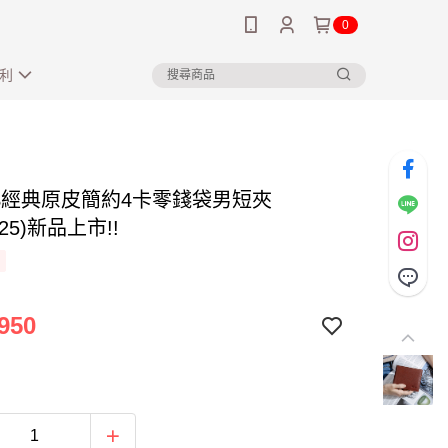
0
利
US經典原皮簡約4卡零錢袋男短夾
825)新品上市!!
950