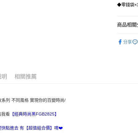
玉山商
◆零錢袋×
台新國
Google Pa
台灣樂
貨到付款
商品相關分
人氣商品
運送方式
分享
❚ 獨家熱
全家取貨
免運費
付款後全
說明
相關推薦
免運費
7-11取貨
免運費
款系列
不同風格
實現你的百變時尚/
付款後7-1
點我看
【經典時尚黑FGB2825】
免運費
趕快點進去 有【超值組合價】唷❤️
7-11取貨
每筆NT$1