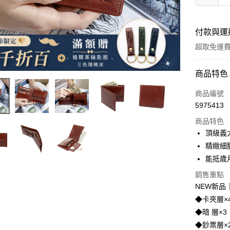
付款與運
超取免運
付款方式
商品特色
信用卡一
商品編號
5975413
信用卡分
商品特色
3 期 
頂級義
合作金
精緻細
超商取貨
華南商
能抵歲
LINE Pay
上海商
銷售重點
國泰世
Apple Pay
NEW新品
臺灣中
匯豐（
◆卡夾層×
街口支付
聯邦商
◆暗 層×3
元大商
悠遊付
◆鈔票層×