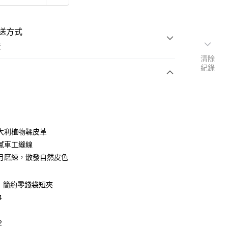
送方式
費
清除
紀錄
次付款
期付款
0 利率 每期
NT$983
21家銀行
大利植物鞣皮革
庫商業銀行
第一商業銀行
膩車工縫線
付款
業銀行
彰化商業銀行
月磨練，散發自然皮色
業儲蓄銀行
台北富邦商業銀行
華商業銀行
兆豐國際商業銀行
｜簡約零錢袋短夾
小企業銀行
台中商業銀行
台灣）商業銀行
華泰商業銀行
4
業銀行
遠東國際商業銀行
業銀行
永豐商業銀行
2