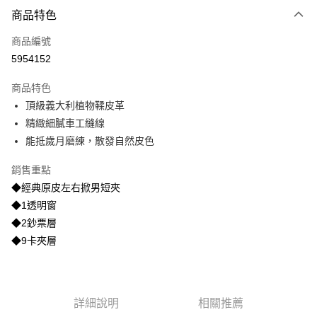
付款方式
商品特色
信用卡一次付款
商品編號
信用卡分期付款
5954152
3 期 0 利率 每期
NT$1,073
21家銀行
商品特色
合作金庫商業銀行
第一商業銀行
超商取貨付款
頂級義大利植物鞣皮革
華南商業銀行
彰化商業銀行
精緻細膩車工縫線
LINE Pay
上海商業儲蓄銀行
台北富邦商業銀行
國泰世華商業銀行
兆豐國際商業銀行
能抵歲月磨練，散發自然皮色
Apple Pay
臺灣中小企業銀行
台中商業銀行
銷售重點
匯豐（台灣）商業銀行
華泰商業銀行
街口支付
聯邦商業銀行
遠東國際商業銀行
◆經典原皮左右掀男短夾
元大商業銀行
永豐商業銀行
悠遊付
◆1透明窗
玉山商業銀行
星展（台灣）商業銀行
◆2鈔票層
台新國際商業銀行
中國信託商業銀行
Google Pay
◆9卡夾層
台灣樂天信用卡公司
貨到付款
運送方式
詳細說明
相關推薦
全家取貨付款