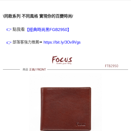
免運費
\
同款系列
不同風格
實現你的百變時尚/
付款後全家取貨
免運費
點我看
【經典時尚黑FGB2950】
👉
7-11取貨付款
部落客強力推薦➠
https://bit.ly/3Ov9Vgs
👉
免運費
付款後7-11取貨
免運費
7-11取貨(快速到店)
每筆NT$100，滿NT$1,500(含以上)免運費
黑貓宅配
每筆NT$100，滿NT$1,500(含以上)免運費
貨到付款
每筆NT$100，滿NT$1,500(含以上)免運費