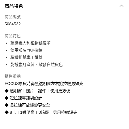
付款方式
商品特色
信用卡一次付款
商品編號
信用卡分期付款
5084532
3 期 0 利率 每期
NT$1,103
21家銀行
商品特色
合作金庫商業銀行
第一商業銀行
超商取貨付款
頂級義大利植物鞣皮革
華南商業銀行
彰化商業銀行
使用知名YKK拉鍊
LINE Pay
上海商業儲蓄銀行
台北富邦商業銀行
國泰世華商業銀行
兆豐國際商業銀行
精緻細膩車工縫線
Apple Pay
臺灣中小企業銀行
台中商業銀行
能抵歲月磨練，散發自然皮色
匯豐（台灣）商業銀行
華泰商業銀行
街口支付
聯邦商業銀行
遠東國際商業銀行
銷售重點
元大商業銀行
永豐商業銀行
悠遊付
FOCUS原皮時尚黑透明窗左右掀拉鏈男短夾
玉山商業銀行
星展（台灣）商業銀行
◆ 透明窗∣照片∣證件∣使用更方便
台新國際商業銀行
中國信託商業銀行
Google Pay
◆ 短拉鍊零錢袋設計
台灣樂天信用卡公司
貨到付款
◆ 長拉鍊可放錢鈔更安全
◆ 8卡∣1透明窗∣3暗層∣男用拉鍊短夾
運送方式
全家取貨付款