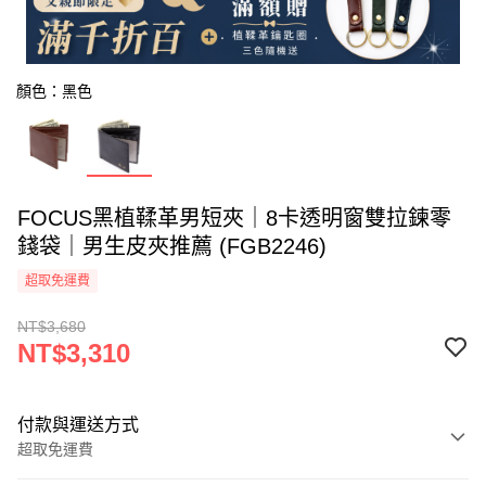
顏色：黑色
FOCUS黑植鞣革男短夾｜8卡透明窗雙拉鍊零
錢袋｜男生皮夾推薦 (FGB2246)
超取免運費
NT$3,680
NT$3,310
付款與運送方式
超取免運費