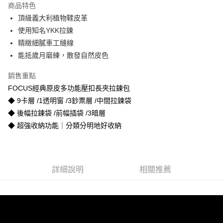
商品特色
合作金庫商業銀行
第一商業銀行
超商取貨付款
頂級義大利植物鞣皮革
華南商業銀行
彰化商業銀行
使用知名YKK拉鍊
LINE Pay
上海商業儲蓄銀行
台北富邦商業銀行
國泰世華商業銀行
兆豐國際商業銀行
精緻細膩車工縫線
Apple Pay
臺灣中小企業銀行
台中商業銀行
能抵歲月磨練，散發自然皮色
匯豐（台灣）商業銀行
華泰商業銀行
街口支付
聯邦商業銀行
遠東國際商業銀行
銷售重點
元大商業銀行
永豐商業銀行
悠遊付
FOCUS經典原皮多功能壓扣長夾拉鍊包
玉山商業銀行
星展（台灣）商業銀行
◆ 9卡層 /1透明窗 /3鈔票層 /中間拉鍊袋
台新國際商業銀行
中國信託商業銀行
Google Pay
◆ 後幅拉鍊袋 /前幅插袋 /3暗層
台灣樂天信用卡公司
貨到付款
◆ 超強收納功能｜分類分明地好收納
運送方式
全家取貨付款
詳細說明
相關推薦
免運費
付款後全家取貨
免運費