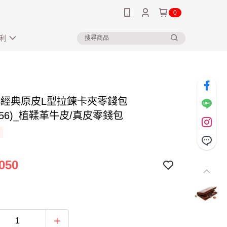
0
利
US經典原皮L型拉鍊卡夾零錢包
0056)_植鞣革牛皮/真皮零錢包
050