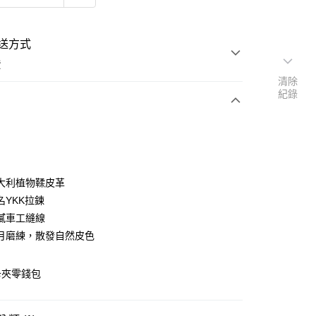
送方式
費
清除
紀錄
次付款
付款
大利植物鞣皮革
名YKK拉鍊
膩車工縫線
月磨練，散發自然皮色
卡夾零錢包
y