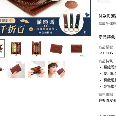
付款與運
超取免運
付款方式
商品特色
信用卡一
商品編號
3419885
超商取貨
商品特色
LINE Pay
頂級義
使用知
Apple Pay
精緻細
街口支付
能抵歲
悠遊付
銷售重點
經典原皮
Google Pa
貨到付款