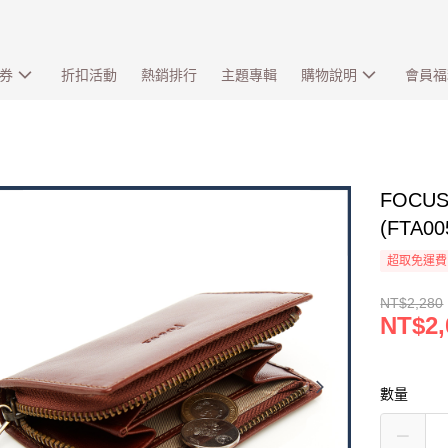
券
折扣活動
熱銷排行
主題專輯
購物說明
會員福
FOC
(FTA
超取免運費
NT$2,280
NT$2,
數量