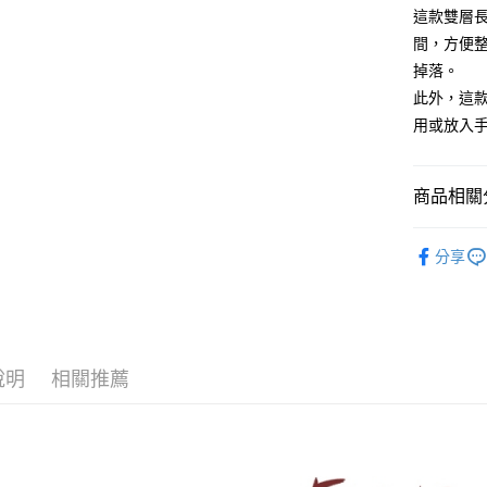
玉山商
這款雙層
台新國
Google Pa
間，方便
台灣樂
貨到付款
掉落。
此外，這
用或放入
運送方式
全家取貨
商品相關分
免運費
◆ 經典女
付款後全
分享
免運費
7-11取貨
免運費
說明
相關推薦
付款後7-1
免運費
7-11取貨
每筆NT$1