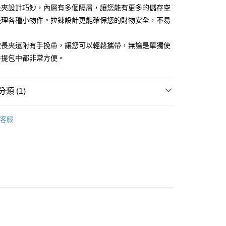
業銀行
星展（台灣）商業銀行
長夾設計巧妙，內層有多個隔層，讓您能有更多的儲存空
際商業銀行
中國信託商業銀行
y
整理各種小物件。拉鍊設計更能確保您的財物安全，不易
天信用卡公司
款長夾還附有手挽帶，讓您可以輕鬆攜帶，無論是單獨使
手提包中都非常方便。
付款
類 (1)
用皮夾
★多功能暢銷長夾
家取貨
客服
付款
1取貨
(快速到店)
00，滿NT$1,500(含以上)免運費