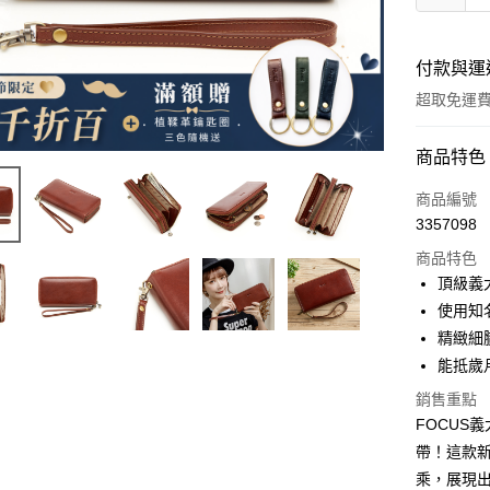
付款與運
超取免運
付款方式
商品特色
信用卡一
商品編號
3357098
信用卡分
商品特色
3 期 
頂級義
合作金
使用知
超商取貨
華南商
精緻細
LINE Pay
上海商
能抵歲
國泰世
Apple Pay
銷售重點
臺灣中
匯豐（
FOCUS
街口支付
聯邦商
帶！這款
元大商
悠遊付
乘，展現