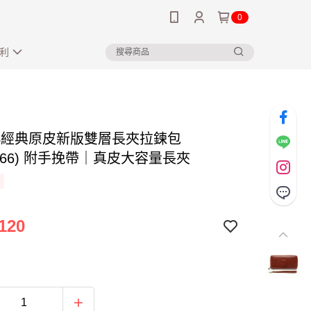
0
利
US經典原皮新版雙層長夾拉鍊包
3566) 附手挽帶｜真皮大容量長夾
120