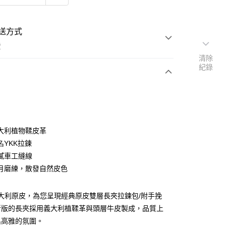
送方式
費
清除
紀錄
次付款
期付款
0 利率 每期
NT$1,373
21家銀行
大利植物鞣皮革
庫商業銀行
第一商業銀行
名YKK拉鍊
付款
業銀行
彰化商業銀行
膩車工縫線
業儲蓄銀行
台北富邦商業銀行
月磨練，散發自然皮色
華商業銀行
兆豐國際商業銀行
小企業銀行
台中商業銀行
台灣）商業銀行
華泰商業銀行
義大利原皮，為您呈現經典原皮雙層長夾拉鍊包/附手挽
業銀行
遠東國際商業銀行
新版的長夾採用義大利植鞣革與頭層牛皮製成，品質上
業銀行
永豐商業銀行
出高雅的氛圍。