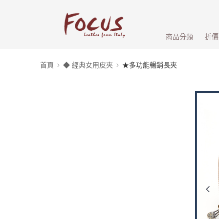
商品分類
折價
首頁
◆ 經典女用皮夾
★多功能暢銷長夾