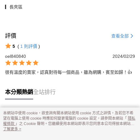
▎長夾區
評價
查看全部
5
(
1
則評價
)
oel840840
2024/02/29
很有溫度的賣家，認真對待每一個商品，雖為網購，賓至如歸！👍
本分類熱銷
全站排行
本網站中使用 cookie，欲查詢有關本網站使用 cookie 方式之詳情，及若您不希
熱門標籤
望在電腦上使用 cookie 時應如何變更電腦的 cookie 設定，請參閱本網站「
隱私
權條款
」之 Cookie 聲明。您繼續使用本網站即表示您同意本公司得按本網站使
用條款之 Cookie 聲明使用 cookie。
了解更多 >