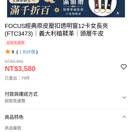
FOCUS經典原皮壓扣透明窗12卡女長夾
(FTC3473)｜義大利植鞣革｜頭層牛皮
超取免運費
5
(
1
則評價
)
NT$3,980
NT$3,580
已賣出：79件
付款與運送方式
超取免運費
付款方式
商品特色
信用卡一次付款
商品編號
信用卡分期付款