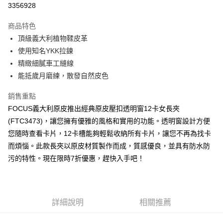
3356928
3 期 0 利率 每期
NT$1,193
21家銀行
商品特色
合作金庫商業銀行
第一商業銀行
超商取貨付款
頂級義大利植物鞣皮革
華南商業銀行
彰化商業銀行
使用知名YKK拉鍊
LINE Pay
上海商業儲蓄銀行
台北富邦商業銀行
國泰世華商業銀行
兆豐國際商業銀行
精緻細膩車工縫線
Apple Pay
臺灣中小企業銀行
台中商業銀行
能抵歲月磨練，散發自然皮色
匯豐（台灣）商業銀行
華泰商業銀行
街口支付
聯邦商業銀行
遠東國際商業銀行
銷售重點
元大商業銀行
永豐商業銀行
悠遊付
FOCUS義大利原皮推出經典原皮壓扣透明窗12卡女長夾
玉山商業銀行
星展（台灣）商業銀行
(FTC3473)，讓您擁有優雅的風格和實用的功能。透明窗設計方便
台新國際商業銀行
中國信託商業銀行
Google Pay
您隨時查看卡片，12卡槽能夠輕鬆收納所有卡片，讓您不再為找卡
台灣樂天信用卡公司
貨到付款
而煩惱。此款長夾以原皮材質製作而成，質感優良，並具有防水防
污的特性。現在限時7折優惠，趕快入手吧！
運送方式
全家取貨付款
免運費
詳細說明
相關推薦
付款後全家取貨