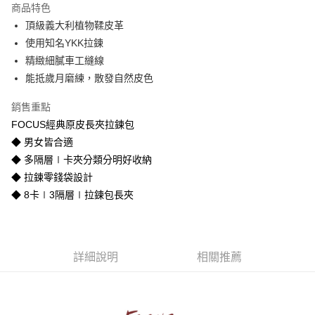
商品特色
合作金庫商業銀行
第一商業銀行
超商取貨付款
頂級義大利植物鞣皮革
華南商業銀行
彰化商業銀行
使用知名YKK拉鍊
LINE Pay
上海商業儲蓄銀行
台北富邦商業銀行
國泰世華商業銀行
兆豐國際商業銀行
精緻細膩車工縫線
Apple Pay
臺灣中小企業銀行
台中商業銀行
能抵歲月磨練，散發自然皮色
匯豐（台灣）商業銀行
華泰商業銀行
街口支付
聯邦商業銀行
遠東國際商業銀行
銷售重點
元大商業銀行
永豐商業銀行
悠遊付
FOCUS經典原皮長夾拉鍊包
玉山商業銀行
星展（台灣）商業銀行
◆ 男女皆合適
台新國際商業銀行
中國信託商業銀行
Google Pay
◆ 多隔層∣卡夾分類分明好收納
台灣樂天信用卡公司
貨到付款
◆ 拉鍊零錢袋設計
◆ 8卡∣3隔層∣拉鍊包長夾
運送方式
全家取貨付款
免運費
詳細說明
相關推薦
付款後全家取貨
免運費