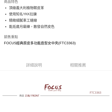
商品特色
合作金庫商業銀行
第一商業銀行
超商取貨付款
頂級義大利植物鞣皮革
華南商業銀行
彰化商業銀行
使用知名YKK拉鍊
LINE Pay
上海商業儲蓄銀行
台北富邦商業銀行
國泰世華商業銀行
兆豐國際商業銀行
精緻細膩車工縫線
Apple Pay
臺灣中小企業銀行
台中商業銀行
能抵歲月磨練，散發自然皮色
匯豐（台灣）商業銀行
華泰商業銀行
街口支付
聯邦商業銀行
遠東國際商業銀行
銷售重點
元大商業銀行
永豐商業銀行
悠遊付
FOCUS經典原皮多功能造型女中夾(FTC3363)
玉山商業銀行
星展（台灣）商業銀行
台新國際商業銀行
中國信託商業銀行
Google Pay
台灣樂天信用卡公司
貨到付款
詳細說明
相關推薦
運送方式
全家取貨付款
免運費
付款後全家取貨
免運費