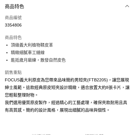
付款方式
商品特色
信用卡一次付款
商品編號
信用卡分期付款
3354806
3 期 0 利率 每期
NT$893
21家銀行
商品特色
合作金庫商業銀行
第一商業銀行
超商取貨付款
頂級義大利植物鞣皮革
華南商業銀行
彰化商業銀行
精緻細膩車工縫線
LINE Pay
上海商業儲蓄銀行
台北富邦商業銀行
國泰世華商業銀行
兆豐國際商業銀行
能抵歲月磨練，散發自然皮色
Apple Pay
臺灣中小企業銀行
台中商業銀行
銷售重點
匯豐（台灣）商業銀行
華泰商業銀行
街口支付
聯邦商業銀行
遠東國際商業銀行
FOCUS義大利原皮為您帶來品味簡約男短夾(FTB2205)，讓您展現
元大商業銀行
永豐商業銀行
悠遊付
紳士風範。這款經典原皮短夾設計精緻，適合放置大約8張卡片，讓
玉山商業銀行
星展（台灣）商業銀行
您輕鬆整理財物。
台新國際商業銀行
中國信託商業銀行
Google Pay
我們選用優質原皮製作，經過精心的工藝處理，確保夾款耐用且具
台灣樂天信用卡公司
貨到付款
有高質感。簡約的設計風格，展現出細膩的品味與個性。
運送方式
全家取貨付款