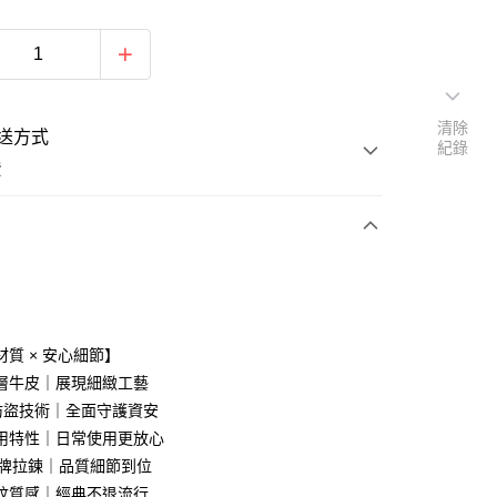
清除
送方式
紀錄
費
次付款
期付款
0 利率 每期
NT$1,193
21家銀行
材質 × 安心細節】
庫商業銀行
第一商業銀行
層牛皮｜展現細緻工藝
付款
業銀行
彰化商業銀行
D 防盜技術｜全面守護資安
業儲蓄銀行
台北富邦商業銀行
用特性｜日常使用更放心
華商業銀行
兆豐國際商業銀行
 品牌拉鍊｜品質細節到位
小企業銀行
台中商業銀行
紋質感｜經典不退流行
台灣）商業銀行
華泰商業銀行