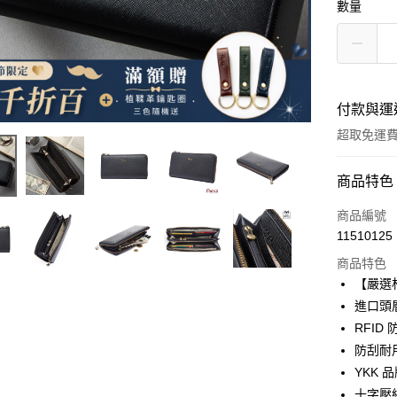
數量
付款與運
超取免運
付款方式
商品特色
信用卡一
商品編號
11510125
信用卡分
商品特色
3 期 
【嚴選
合作金
進口頭
超商取貨
華南商
RFI
LINE Pay
上海商
防刮耐
國泰世
YKK
Apple Pay
臺灣中
十字壓
匯豐（