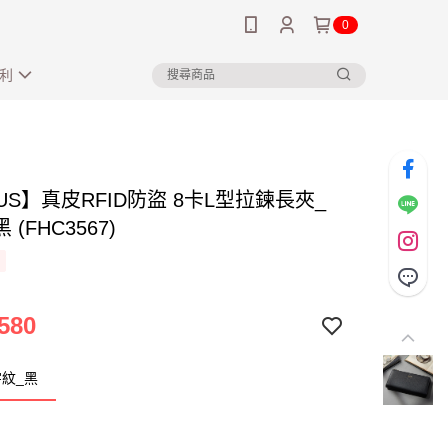
0
利
US】真皮RFID防盜 8卡L型拉鍊長夾_
(FHC3567)
580
紋_黑