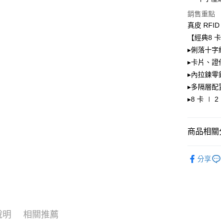
街口支付
聯邦商
銷售重點
元大商
悠遊付
真皮 RF
玉山商
【經典8 卡
台新國
Google Pa
▸俐落十
台灣樂
貨到付款
▸卡片、
▸內拉鍊
▸多隔層配
運送方式
▸8 卡 ∣ 
全家取貨
免運費
商品相關分
付款後全
🔷 新品
免運費
分享
人氣商品
7-11取貨
◆ 經典男
免運費
付款後7-1
說明
相關推薦
免運費