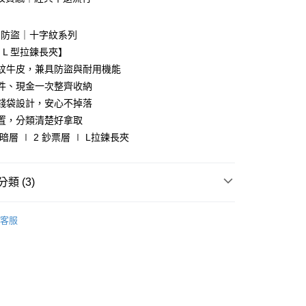
業銀行
遠東國際商業銀行
業銀行
永豐商業銀行
ID 防盜｜十字紋系列
業銀行
星展（台灣）商業銀行
 L 型拉鍊長夾】
際商業銀行
中國信託商業銀行
y
字紋牛皮，兼具防盜與耐用機能
天信用卡公司
證件、現金一次整齊收納
零錢袋設計，安心不掉落
置，分類清楚好拿取
2 暗層 ∣ 2 鈔票層 ∣ L拉鍊長夾
付款
類 (3)
家取貨
防盜皮夾｜十字紋真皮
客服
推薦
付款
用皮夾
★ 多功能拉鍊｜短夾｜長夾
1取貨