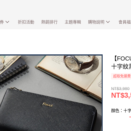
券
折扣活動
熱銷排行
主題專輯
購物說明
會員福
【FOC
十字紋黑 
超取免運費
NT$3,980
NT$3,
顏色：十字