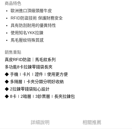
商品特色
合作金庫商業銀行
第一商業銀行
超商取貨付款
歐洲進口頂級頭層牛皮
華南商業銀行
彰化商業銀行
RFID防盜技術 保護財務安全
LINE Pay
上海商業儲蓄銀行
台北富邦商業銀行
國泰世華商業銀行
兆豐國際商業銀行
具有防刮耐用的優異特性
Apple Pay
臺灣中小企業銀行
台中商業銀行
使用知名YKK拉鍊
匯豐（台灣）商業銀行
華泰商業銀行
馬毛壓紋特殊質感
街口支付
聯邦商業銀行
遠東國際商業銀行
元大商業銀行
永豐商業銀行
悠遊付
銷售重點
玉山商業銀行
星展（台灣）商業銀行
真皮RFID防盜｜馬毛紋系列
台新國際商業銀行
中國信託商業銀行
Google Pay
多功能8卡拉鍊零錢袋長夾
台灣樂天信用卡公司
貨到付款
◆ 手機∣卡片∣證件∣使用更方便
◆ 多隔層∣卡夾分類分明好收納
運送方式
◆ 2拉鍊零錢袋貼心設計
◆ 8卡∣2暗層∣3鈔票層∣長夾拉鍊包
全家取貨付款
免運費
付款後全家取貨
詳細說明
相關推薦
免運費